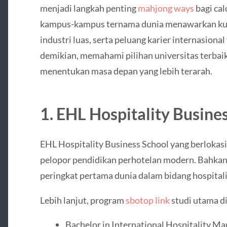
menjadi langkah penting
mahjong ways
bagi cal
kampus-kampus ternama dunia menawarkan kuri
industri luas, serta peluang karier internasion
demikian, memahami pilihan universitas terba
menentukan masa depan yang lebih terarah.
1.
EHL Hospitality Busine
EHL Hospitality Business School
yang berlokasi
pelopor pendidikan perhotelan modern. Bahkan
peringkat pertama dunia dalam bidang hospita
Lebih lanjut, program
sbotop link
studi utama d
Bachelor in International Hospitality 