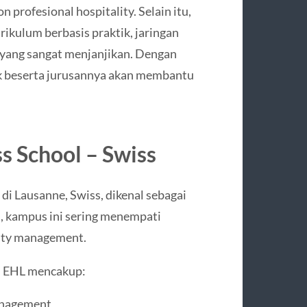
on profesional hospitality. Selain itu,
kulum berbasis praktik, jaringan
al yang sangat menjanjikan. Dengan
ik beserta jurusannya akan membantu
ss School
– Swiss
 di Lausanne, Swiss, dikenal sebagai
, kampus ini sering menempati
lity management.
i EHL mencakup:
Management