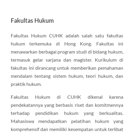
Fakultas Hukum
Fakultas Hukum CUHK adalah salah satu fakultas
hukum terkemuka di Hong Kong. Fakultas ini
menawarkan berbagai program studi di bidang hukum,
termasuk gelar sarjana dan magister. Kurikulum di
fakultas ini dirancang untuk memberikan pemahaman
mendalam tentang sistem hukum, teori hukum, dan
praktik hukum.
Fakultas Hukum di CUHK dikenal karena
pendekatannya yang berbasis riset dan komitmennya
terhadap pendidikan hukum yang berkualitas.
Mahasiswa mendapatkan pelatihan hukum yang
komprehensif dan memiliki kesempatan untuk terlibat