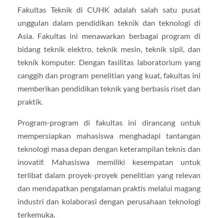
Fakultas Teknik di CUHK adalah salah satu pusat
unggulan dalam pendidikan teknik dan teknologi di
Asia. Fakultas ini menawarkan berbagai program di
bidang teknik elektro, teknik mesin, teknik sipil, dan
teknik komputer. Dengan fasilitas laboratorium yang
canggih dan program penelitian yang kuat, fakultas ini
memberikan pendidikan teknik yang berbasis riset dan
praktik.
Program-program di fakultas ini dirancang untuk
mempersiapkan mahasiswa menghadapi tantangan
teknologi masa depan dengan keterampilan teknis dan
inovatif. Mahasiswa memiliki kesempatan untuk
terlibat dalam proyek-proyek penelitian yang relevan
dan mendapatkan pengalaman praktis melalui magang
industri dan kolaborasi dengan perusahaan teknologi
terkemuka.