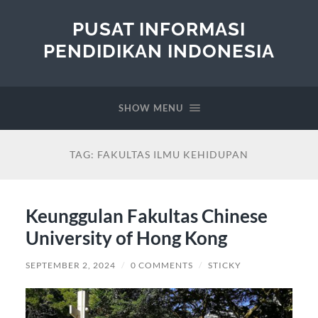
PUSAT INFORMASI
PENDIDIKAN INDONESIA
SHOW MENU
TAG:
FAKULTAS ILMU KEHIDUPAN
Keunggulan Fakultas Chinese
University of Hong Kong
SEPTEMBER 2, 2024
/
0 COMMENTS
/
STICKY