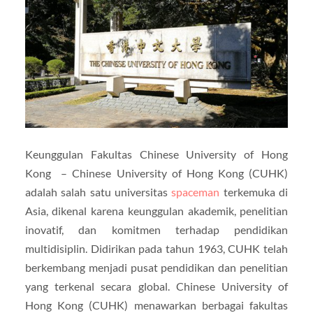
Keunggulan Fakultas Chinese University of Hong
Kong – Chinese University of Hong Kong (CUHK)
adalah salah satu universitas
spaceman
terkemuka di
Asia, dikenal karena keunggulan akademik, penelitian
inovatif, dan komitmen terhadap pendidikan
multidisiplin. Didirikan pada tahun 1963, CUHK telah
berkembang menjadi pusat pendidikan dan penelitian
yang terkenal secara global. Chinese University of
Hong Kong (CUHK) menawarkan berbagai fakultas