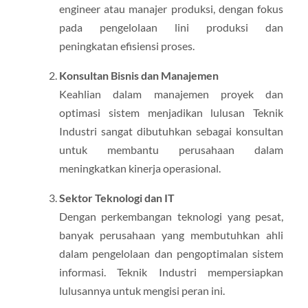
engineer atau manajer produksi, dengan fokus
pada pengelolaan lini produksi dan
peningkatan efisiensi proses.
Konsultan Bisnis dan Manajemen
Keahlian dalam manajemen proyek dan
optimasi sistem menjadikan lulusan Teknik
Industri sangat dibutuhkan sebagai konsultan
untuk membantu perusahaan dalam
meningkatkan kinerja operasional.
Sektor Teknologi dan IT
Dengan perkembangan teknologi yang pesat,
banyak perusahaan yang membutuhkan ahli
dalam pengelolaan dan pengoptimalan sistem
informasi. Teknik Industri mempersiapkan
lulusannya untuk mengisi peran ini.