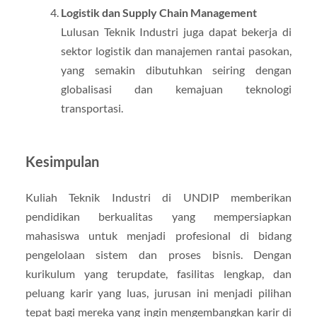
Logistik dan Supply Chain Management
Lulusan Teknik Industri juga dapat bekerja di
sektor logistik dan manajemen rantai pasokan,
yang semakin dibutuhkan seiring dengan
globalisasi dan kemajuan teknologi
transportasi.
Kesimpulan
Kuliah Teknik Industri di UNDIP memberikan
pendidikan berkualitas yang mempersiapkan
mahasiswa untuk menjadi profesional di bidang
pengelolaan sistem dan proses bisnis. Dengan
kurikulum yang terupdate, fasilitas lengkap, dan
peluang karir yang luas, jurusan ini menjadi pilihan
tepat bagi mereka yang ingin mengembangkan karir di