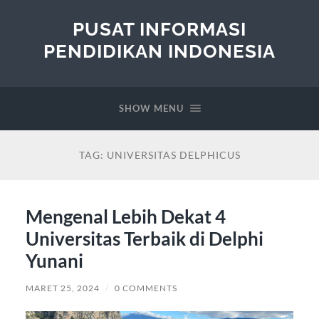
PUSAT INFORMASI
PENDIDIKAN INDONESIA
SHOW MENU
TAG:
UNIVERSITAS DELPHICUS
Mengenal Lebih Dekat 4
Universitas Terbaik di Delphi
Yunani
MARET 25, 2024
/
0 COMMENTS