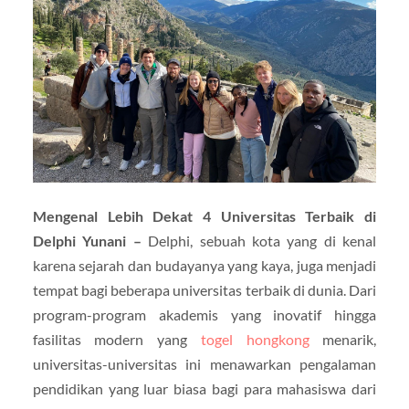
Mengenal Lebih Dekat 4 Universitas Terbaik di
Delphi Yunani –
Delphi, sebuah kota yang di kenal
karena sejarah dan budayanya yang kaya, juga menjadi
tempat bagi beberapa universitas terbaik di dunia. Dari
program-program akademis yang inovatif hingga
fasilitas modern yang
togel hongkong
menarik,
universitas-universitas ini menawarkan pengalaman
pendidikan yang luar biasa bagi para mahasiswa dari