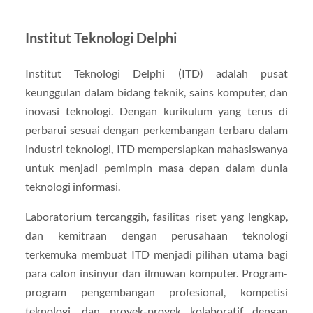
Institut Teknologi Delphi
Institut Teknologi Delphi (ITD) adalah pusat
keunggulan dalam bidang teknik, sains komputer, dan
inovasi teknologi. Dengan kurikulum yang terus di
perbarui sesuai dengan perkembangan terbaru dalam
industri teknologi, ITD mempersiapkan mahasiswanya
untuk menjadi pemimpin masa depan dalam dunia
teknologi informasi.
Laboratorium tercanggih, fasilitas riset yang lengkap,
dan kemitraan dengan perusahaan teknologi
terkemuka membuat ITD menjadi pilihan utama bagi
para calon insinyur dan ilmuwan komputer. Program-
program pengembangan profesional, kompetisi
teknologi, dan proyek-proyek kolaboratif dengan