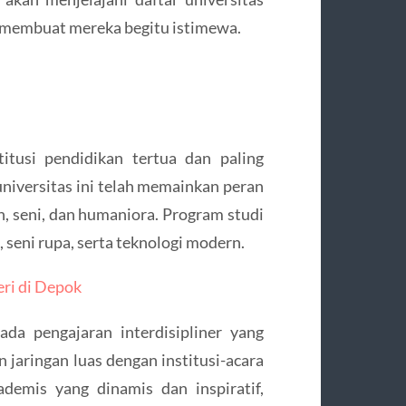
 membuat mereka begitu istimewa.
titusi pendidikan tertua dan paling
 universitas ini telah memainkan peran
 seni, dan humaniora. Program studi
 seni rupa, serta teknologi modern.
ri di Depok
ada pengajaran interdisipliner yang
 jaringan luas dengan institusi-acara
demis yang dinamis dan inspiratif,