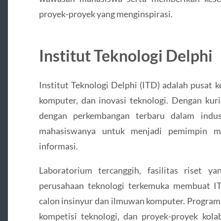
proyek-proyek yang menginspirasi.
Institut Teknologi Delphi
Institut Teknologi Delphi (ITD) adalah pusat 
komputer, dan inovasi teknologi. Dengan kuri
dengan perkembangan terbaru dalam indus
mahasiswanya untuk menjadi pemimpin ma
informasi.
Laboratorium tercanggih, fasilitas riset 
perusahaan teknologi terkemuka membuat IT
calon insinyur dan ilmuwan komputer. Progra
kompetisi teknologi, dan proyek-proyek kola