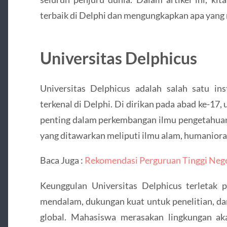
terbaik di Delphi dan mengungkapkan apa yang
Universitas Delphicus
Universitas Delphicus adalah salah satu ins
terkenal di Delphi. Di dirikan pada abad ke-17,
penting dalam perkembangan ilmu pengetahuan,
yang ditawarkan meliputi ilmu alam, humaniora,
Baca Juga :
Rekomendasi Perguruan Tinggi Nege
Keunggulan Universitas Delphicus terletak p
mendalam, dukungan kuat untuk penelitian, dan
global. Mahasiswa merasakan lingkungan aka