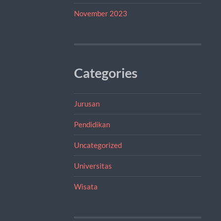
November 2023
Categories
Jurusan
Pendidikan
Uncategorized
Universitas
Wisata