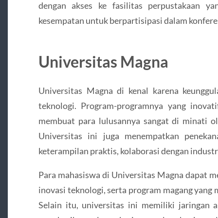
dengan akses ke fasilitas perpustakaan ya
kesempatan untuk berpartisipasi dalam konferen
Universitas Magna
Universitas Magna di kenal karena keunggu
teknologi. Program-programnya yang inovati
membuat para lulusannya sangat di minati o
Universitas ini juga menempatkan peneka
keterampilan praktis, kolaborasi dengan industr
Para mahasiswa di Universitas Magna dapat me
inovasi teknologi, serta program magang yang
Selain itu, universitas ini memiliki jaringan