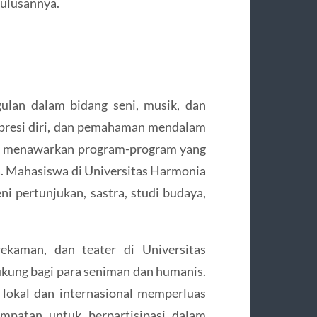
lulusannya.
ulan dalam bidang seni, musik, dan
spresi diri, dan pemahaman mendalam
i menawarkan program-program yang
. Mahasiswa di Universitas Harmonia
 pertunjukan, sastra, studi budaya,
 rekaman, dan teater di Universitas
ung bagi para seniman dan humanis.
a lokal dan internasional memperluas
patan untuk berpartisipasi dalam