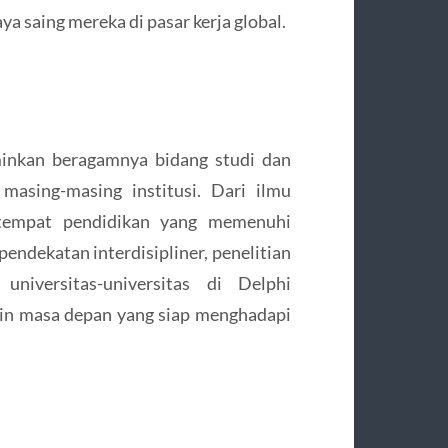
 saing mereka di pasar kerja global.
minkan beragamnya bidang studi dan
masing-masing institusi. Dari ilmu
 tempat pendidikan yang memenuhi
endekatan interdisipliner, penelitian
 universitas-universitas di Delphi
n masa depan yang siap menghadapi