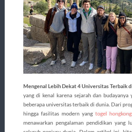
Mengenal Lebih Dekat 4 Universitas Terbaik d
yang di kenal karena sejarah dan budayanya 
beberapa universitas terbaik di dunia. Dari p
hingga fasilitas modern yang
togel hongkong
menawarkan pengalaman pendidikan yang lu
seluruh penjuru dunia. Dalam artikel ini, kit