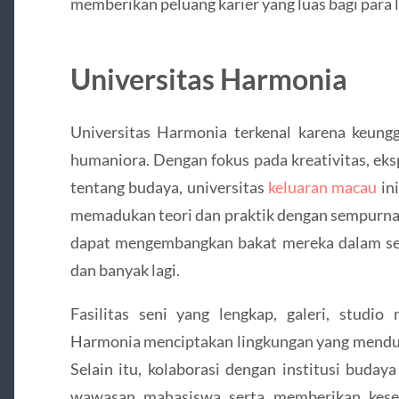
memberikan peluang karier yang luas bagi para 
Universitas Harmonia
Universitas Harmonia terkenal karena keungg
humaniora. Dengan fokus pada kreativitas, ek
tentang budaya, universitas
keluaran macau
in
memadukan teori dan praktik dengan sempurna
dapat mengembangkan bakat mereka dalam seni
dan banyak lagi.
Fasilitas seni yang lengkap, galeri, studio
Harmonia menciptakan lingkungan yang menduk
Selain itu, kolaborasi dengan institusi buday
wawasan mahasiswa serta memberikan kesem