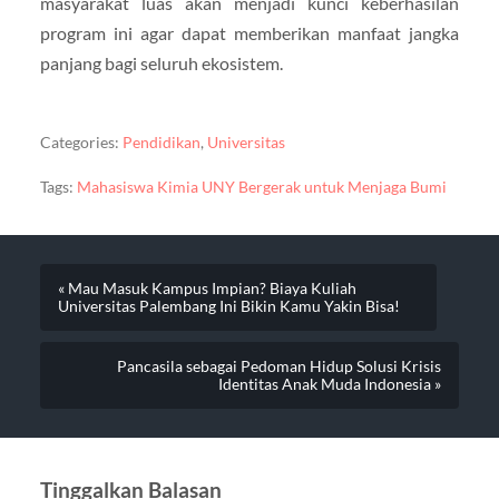
masyarakat luas akan menjadi kunci keberhasilan
program ini agar dapat memberikan manfaat jangka
panjang bagi seluruh ekosistem.
Categories:
Pendidikan
,
Universitas
Tags:
Mahasiswa Kimia UNY Bergerak untuk Menjaga Bumi
« Mau Masuk Kampus Impian? Biaya Kuliah
Universitas Palembang Ini Bikin Kamu Yakin Bisa!
Pancasila sebagai Pedoman Hidup Solusi Krisis
Identitas Anak Muda Indonesia »
Tinggalkan Balasan