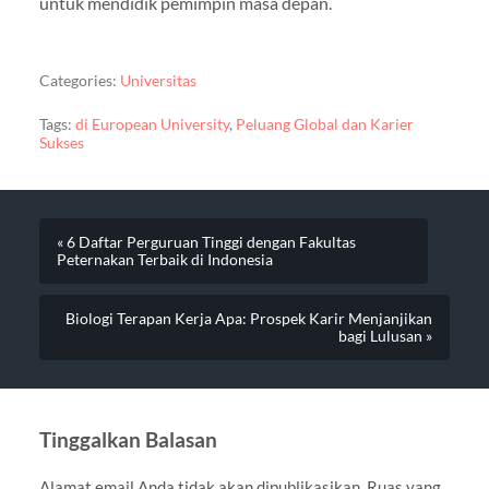
untuk mendidik pemimpin masa depan.
Categories:
Universitas
Tags:
di European University
,
Peluang Global dan Karier
Sukses
« 6 Daftar Perguruan Tinggi dengan Fakultas
Peternakan Terbaik di Indonesia
Biologi Terapan Kerja Apa: Prospek Karir Menjanjikan
bagi Lulusan »
Tinggalkan Balasan
Alamat email Anda tidak akan dipublikasikan.
Ruas yang