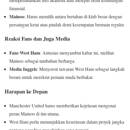
mempertahankan aset akademi atau melepas demi keuntungan
finansial.
Mainoo
: Harus memilih antara bertahan di klub besar dengan
persaingan ketat atau pindah demi kesempatan bermain reguler.
Reaksi Fans dan Juga Media
Fans West Ham
: Antusias menyambut kabar ini, melihat
Mainoo sebagai tambahan berharga.
Media Inggris
: Menyoroti tawaran West Ham sebagai langkah
berani untuk merekrut pemain muda berbakat.
Harapan ke Depan
Manchester United harus memberikan kejelasan mengenai
peran Mainoo di tim utama.
West Ham perlu menunjukkan keseriusan dalam proyek jangka
panjang agar bisa meyakinkan sang pemain.