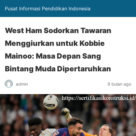
Pusat Informasi Pendidikan Indonesia
West Ham Sodorkan Tawaran
Menggiurkan untuk Kobbie
Mainoo: Masa Depan Sang
Bintang Muda Dipertaruhkan
admin
9 bulan ago