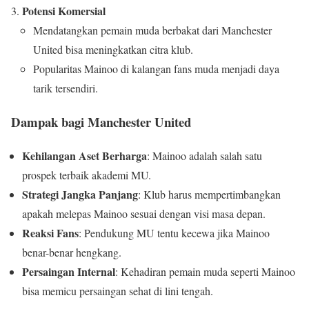
Potensi Komersial
Mendatangkan pemain muda berbakat dari Manchester
United bisa meningkatkan citra klub.
Popularitas Mainoo di kalangan fans muda menjadi daya
tarik tersendiri.
Dampak bagi Manchester United
Kehilangan Aset Berharga
: Mainoo adalah salah satu
prospek terbaik akademi MU.
Strategi Jangka Panjang
: Klub harus mempertimbangkan
apakah melepas Mainoo sesuai dengan visi masa depan.
Reaksi Fans
: Pendukung MU tentu kecewa jika Mainoo
benar-benar hengkang.
Persaingan Internal
: Kehadiran pemain muda seperti Mainoo
bisa memicu persaingan sehat di lini tengah.