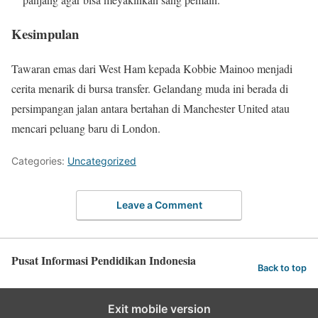
Kesimpulan
Tawaran emas dari West Ham kepada Kobbie Mainoo menjadi
cerita menarik di bursa transfer. Gelandang muda ini berada di
persimpangan jalan antara bertahan di Manchester United atau
mencari peluang baru di London.
Categories:
Uncategorized
Leave a Comment
Pusat Informasi Pendidikan Indonesia
Back to top
Exit mobile version